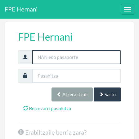
FPE Hernani
FPE Hernani
Atzera itzuli
Sartu
Berrezarri pasahitza
Erabiltzaile berria zara?