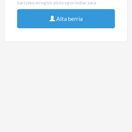
Sartzeko erregistratuta egon behar zara
Alta berria