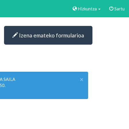
Hizkuntza
Sartu
Izena emateko formularioa
×
 SAILA
50.