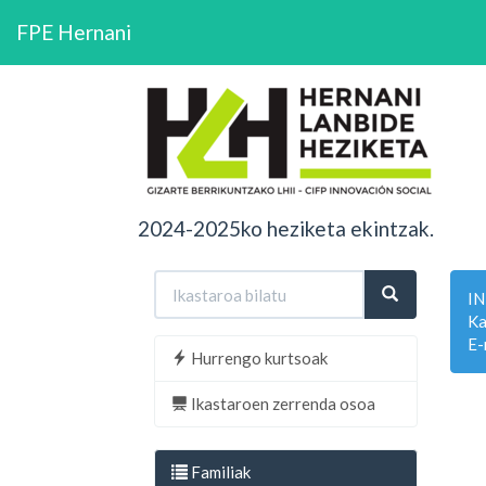
FPE Hernani
2024-2025ko heziketa ekintzak.
I
Ka
E-
Hurrengo kurtsoak
Ikastaroen zerrenda osoa
Familiak