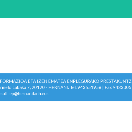
NFORMAZIOA ETA IZEN EMATEA ENPLEGURAKO PRESTAKUNTZA
rmelo Labaka 7, 20120 - HERNANI. Tel. 943551958 | Fax 9433305
mail: ep@hernanilanh.eus