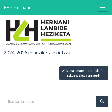
FPE Hernani
2024-2025ko heziketa ekintzak.
Izena emateko formularioa
Lekua ez dago bermaturik