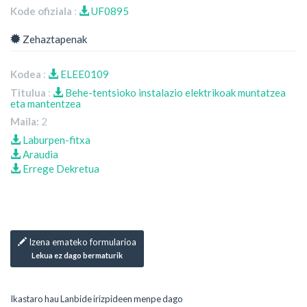
Kode ofiziala
:
UF0895
Zehaztapenak
Kodea
:
ELEE0109
Titulua
:
Behe-tentsioko instalazio elektrikoak muntatzea
eta mantentzea
Maila:
2
Laburpen-fitxa
Araudia
Errege Dekretua
Izena emateko formularioa
Lekua ez dago bermaturik
Ikastaro hau Lanbide irizpideen menpe dago