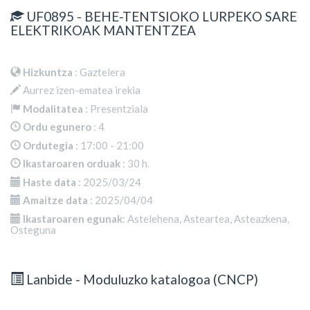
UF0895 - BEHE-TENTSIOKO LURPEKO SARE
ELEKTRIKOAK MANTENTZEA
Hizkuntza
: Gaztelera
Aurrez izen-ematea irekia
Modalitatea
: Presentziala
Ordu egunero
: 4
Ordutegia
: 17:00 - 21:00
Ikastaroaren orduak
: 30 h.
Haste data
: 2025/03/24
Amaitze data
: 2025/04/04
Ikastaroaren egunak
: Astelehena, Asteartea, Asteazkena,
Osteguna
Lanbide - Moduluzko katalogoa (CNCP)