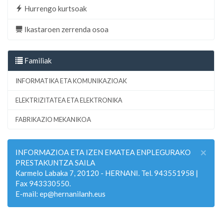
Hurrengo kurtsoak
Ikastaroen zerrenda osoa
Familiak
INFORMATIKA ETA KOMUNIKAZIOAK
ELEKTRIZITATEA ETA ELEKTRONIKA
FABRIKAZIO MEKANIKOA
×
INFORMAZIOA ETA IZEN EMATEA ENPLEGURAKO
PRESTAKUNTZA SAILA
Karmelo Labaka 7, 20120 - HERNANI. Tel. 943551958 |
Fax 943330550.
E-mail: ep@hernanilanh.eus