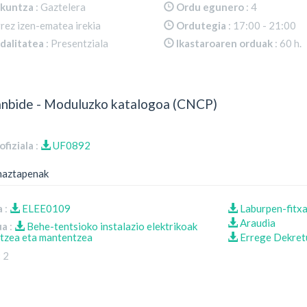
zkuntza
: Gaztelera
Ordu egunero
: 4
rez izen-ematea irekia
Ordutegia
: 17:00 - 21:00
alitatea
: Presentziala
Ikastaroaren orduak
: 60 h.
nbide - Moduluzko katalogoa (CNCP)
ofiziala
:
UF0892
aztapenak
a
:
ELEE0109
Laburpen-fitx
Araudia
ua
:
Behe-tentsioko instalazio elektrikoak
Errege Dekret
tzea eta mantentzea
:
2