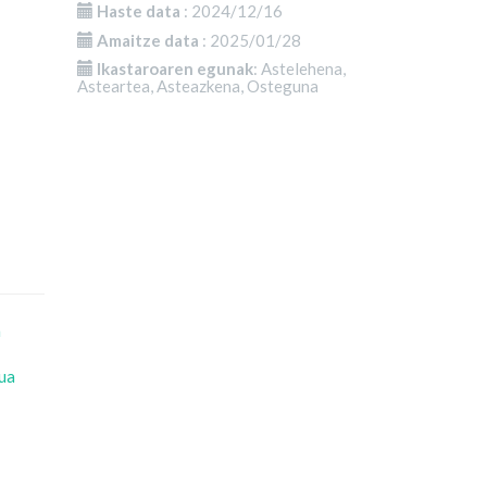
Haste data
: 2024/12/16
Amaitze data
: 2025/01/28
Ikastaroaren egunak
: Astelehena,
Asteartea, Asteazkena, Osteguna
a
ua