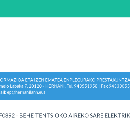
FORMAZIOA ETA IZEN EMATEA ENPLEGURAKO PRESTAKUNTZA
melo Labaka 7, 20120 - HERNANI. Tel. 943551958 | Fax 94333055
ail: ep@hernanilanh.eus
F0892 - BEHE-TENTSIOKO AIREKO SARE ELEKTR