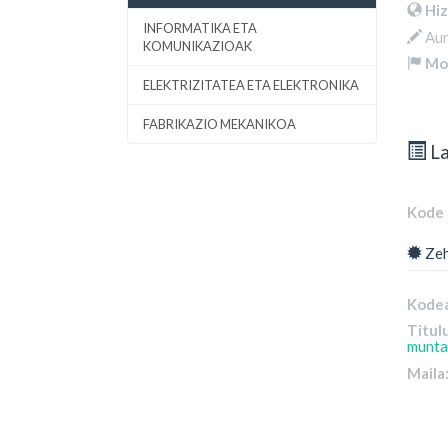
Hi
INFORMATIKA ETA
Aur
KOMUNIKAZIOAK
Mod
ELEKTRIZITATEA ETA ELEKTRONIKA
FABRIKAZIO MEKANIKOA
La
Kode 
Zeh
Kode
Titul
munta
Maila