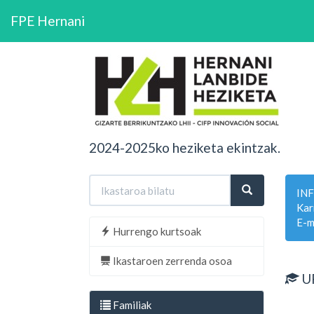
FPE Hernani
2024-2025ko heziketa ekintzak.
IN
Kar
E-m
Hurrengo kurtsoak
Ikastaroen zerrenda osoa
U
Familiak