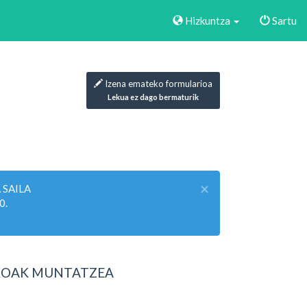
Hizkuntza
Sartu
Izena emateko formularioa
Lekua ez dago bermaturik
×
 SAILA
0.
IKOAK MUNTATZEA