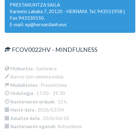
PRESTAKUNTZA SAILA
Karmelo Labaka 7, 20120 - HERNANI. Tel. 943551958 |
Fax 943330550.
E-mail: ep@hernanilanh.eus
FCOV0022HV - MINDFULNESS
Hizkuntza
: Gaztelera
Aurrez izen-ematea irekia
Modalitatea
: Presentziala
Ordutegia
: 17:00 - 19:30
Ikastaroaren orduak
: 32 h.
Haste data
: 2026/03/04
Amaitze data
: 2026/06/10
Ikastaroaren egunak
: Asteazkena