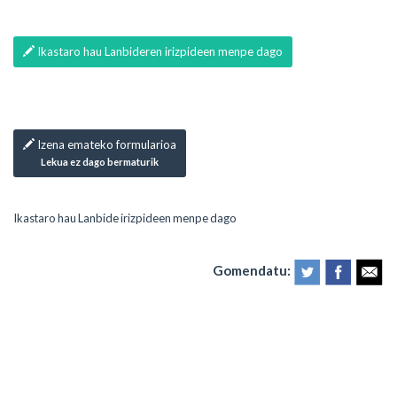
Ikastaro hau Lanbideren irizpideen menpe dago
Izena emateko formularioa
Lekua ez dago bermaturik
Ikastaro hau Lanbide irizpideen menpe dago
Gomendatu: