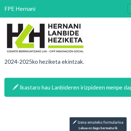
FPE Hernani
2024-2025ko heziketa ekintzak.
Ikastaro hau Lanbideren irizpideen menpe d
Izena emateko formularioa
Lekua ez dago bermaturik